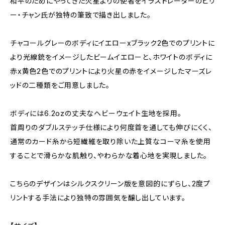
和平のためにやってきた火星よりの使者をイラストレーターのビリ
ー・チャン氏が独特の筆致で描き出しました。
チャコールグレーのボディにイエローxブラック2色でのプリントに
より光線銃をイメージしたビームイエローと、ホワイトのボディに
赤x黄色2色でのプリントにより火星の赤をイメージしたマーズレ
ッドの二種類をご用意しました。
ボディには6.2ozの丈夫なヘビーウェイト生地を採用。
首周りのダブルステッチ仕様により何度首を通しても伸びにくく、
通常のカード糸から短繊維を取り除いた上質なコーマ糸を使用
することで滑らかな肌触り、やわらかな着心地を実現しました。
こちらのデザインはシルクスクリーン版を意図的にずらし、2度プ
リントする手法により独特の雰囲気を醸し出しています。